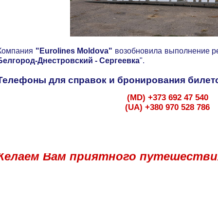
Компания
"Eurolines Moldova"
возобновила выполнение р
Белгород-Днестровский - Сергеевка
".
Телефоны для справок и бронирования билет
(MD) +373 692 47 540
(UA) +380 970 528 786
Желаем Вам приятного путешестви