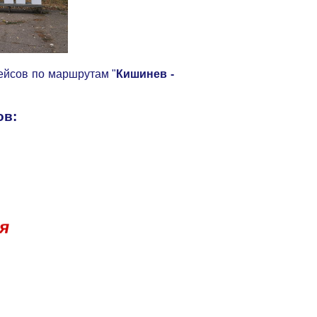
ейсов по маршрутам "
Кишинев -
ов:
я