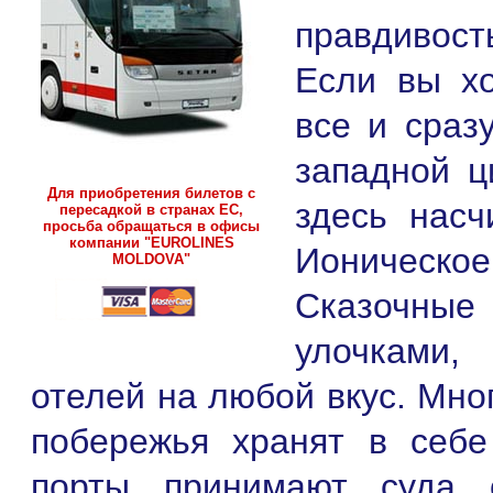
правдивос
Если вы хо
все и сраз
западной ц
Для приобретения билетов с
здесь насч
пересадкой в странах ЕС,
просьба обращаться в офисы
компании "EUROLINES
Ионическ
MOLDOVA"
Сказочные
улочками,
отелей на любой вкус. Мно
побережья хранят в себ
порты принимают суда 