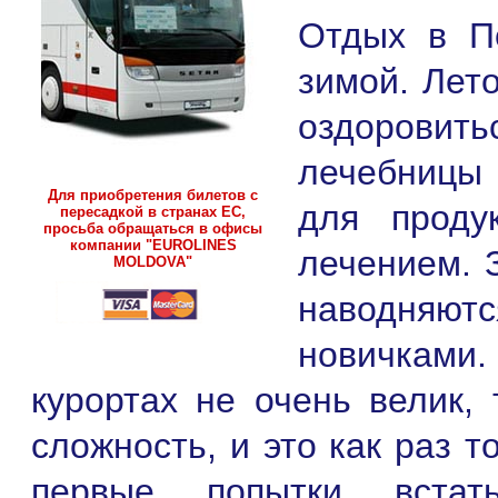
Отдых в П
зимой. Лет
оздоровить
лечебницы 
Для приобретения билетов с
для проду
пересадкой в странах ЕС,
просьба обращаться в офисы
компании "EUROLINES
лечением. 
MOLDOVA"
наводняю
новичками.
курортах не очень велик,
сложность, и это как раз т
первые попытки встат