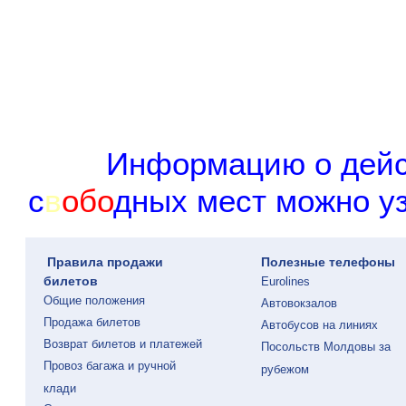
И
н
ф
о
р
м
а
ц
и
ю
о
д
е
й
с
в
о
б
о
д
н
ы
х
м
е
с
т
м
о
ж
н
о
у
Правила продажи
Полезные телефоны
билетов
Eurolines
Общие положения
Автовокзалов
Продажа билетов
Автобусов на линиях
Возврат билетов и платежей
Посольств Молдовы за
Провоз багажа и ручной
рубежом
клади