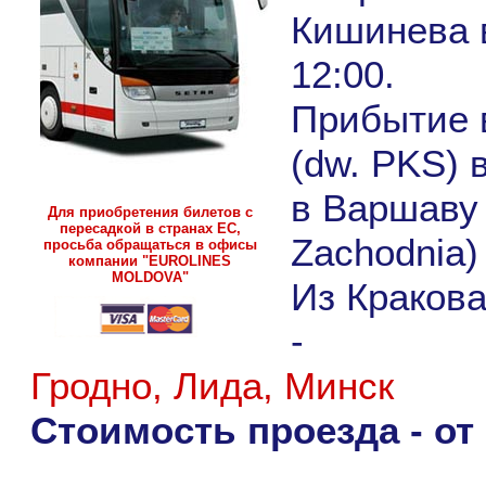
Кишинева в
12:00.
Прибытие 
(dw. PKS) в
в Варшаву
Для приобретения билетов с
пересадкой в странах ЕС,
Zachodnia) 
просьба обращаться в офисы
компании "EUROLINES
MOLDOVA"
Из Краков
-
Гродно, Лида, Минск
Стоимость проезда - от 