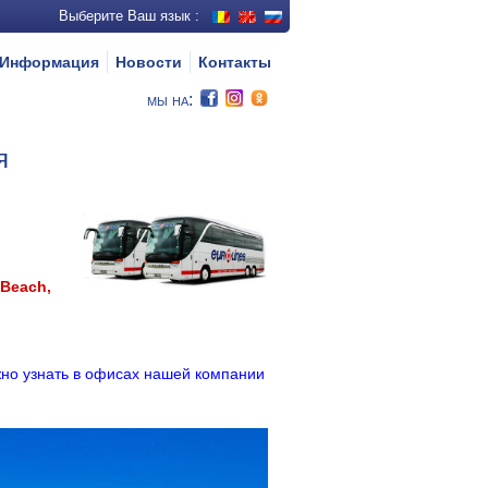
Выберите Ваш язык :
Информация
Новости
Контакты
мы на:
я
 Beach,
ж
н
о
у
з
н
а
т
ь
в
о
ф
и
с
а
х
н
а
ш
е
й
к
о
м
п
а
н
и
и