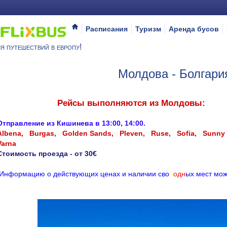
Расписания
Туризм
Аренда бусов
я путешествий в европу!
Молдова - Болгари
Рейсы выполняются из Молдовы:
Отправление из Кишинева в 13:00, 14:00.
Albena,
Burgas,
Golden Sands,
Pleven,
Ruse,
Sofia,
Sunny
Varna
Стоимость проезда - от 30€
И
н
ф
о
р
м
а
ц
и
ю
о
д
е
й
с
т
в
у
ю
щ
и
х
ц
е
н
а
х
и
н
а
л
и
ч
и
и
с
в
о
б
о
д
н
ы
х
м
е
с
т
м
о