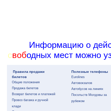
И
н
ф
о
р
м
а
ц
и
ю
о
д
е
й
с
в
о
б
о
д
н
ы
х
м
е
с
т
м
о
ж
н
о
у
Правила продажи
Полезные телефоны
билетов
Eurolines
Общие положения
Автовокзалов
Продажа билетов
Автобусов на линиях
Возврат билетов и платежей
Посольств Молдовы за
Провоз багажа и ручной
рубежом
клади