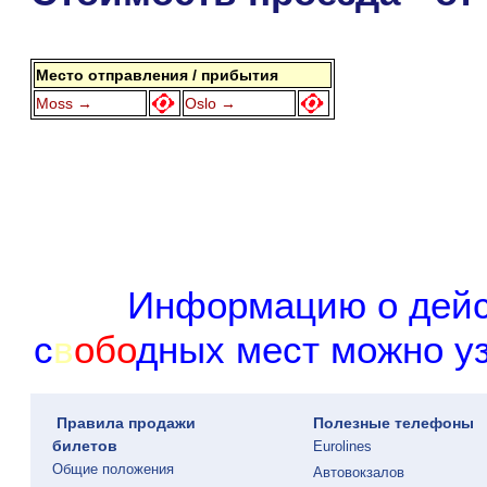
Место отправления / прибытия
Moss →
Oslo →
И
н
ф
о
р
м
а
ц
и
ю
о
д
е
й
с
в
о
б
о
д
н
ы
х
м
е
с
т
м
о
ж
н
о
у
Правила продажи
Полезные телефоны
билетов
Eurolines
Общие положения
Автовокзалов