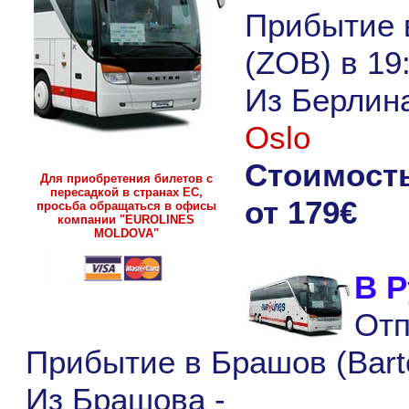
Прибытие 
(ZOB) в 19
Из Берлина
Oslo
Стоимость
Для приобретения билетов с
пересадкой в странах ЕС,
от 179€
просьба обращаться в офисы
компании "EUROLINES
MOLDOVA"
B 
Отп
Прибытие в Брашов (Barto
Из Брашова -