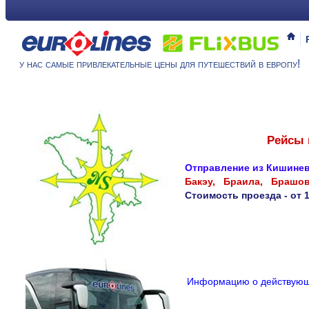
у нас самые привлекательные цены для путешествий в европу!
Рейсы 
Отправление из Кишинева 
Бакэу,
Браила,
Брашо
Стоимость проезда - от 
И
н
ф
о
р
м
а
ц
и
ю
о
д
е
й
с
т
в
у
ю