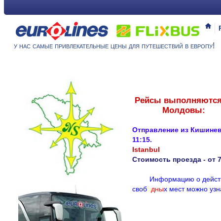
у нас самые привлекательные цены для путешествий в европу!
Рейсы выполняются
Молдовы:
Отправление из Кишинев
11:15.
Istanbul
Стоимость проезда - от 
И
н
ф
о
р
м
а
ц
и
ю
о
д
е
й
с
т
с
в
о
б
о
д
н
ы
х
м
е
с
т
м
о
ж
н
о
у
з
н