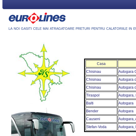
la noi gasiti cele mai atragatoare preturi pentru calatoriile in 
Casa
Chisinau
Autogara 
Chisinau
Autogara 
Chisinau
Autogara 
Тiraspol
Аutogara, 
Balti
Аutogara
Bender
Аutogara
Causeni
Аutogara, A
Stefan-Voda
Аutogara,