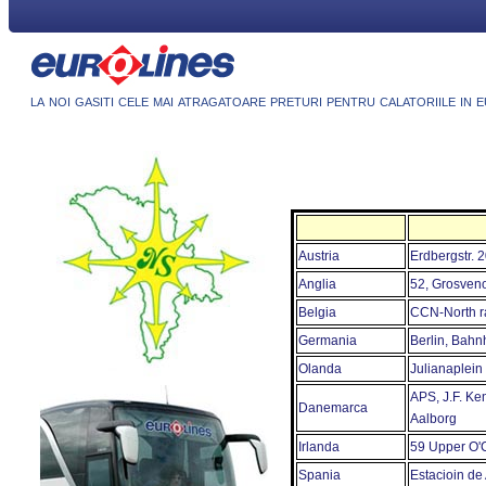
la noi gasiti cele mai atragatoare preturi pentru calatoriile in 
Аustria
Erdbergstr. 
Аnglia
52, Grosveno
Belgia
CCN-North ra
Germania
Berlin, Bahnh
Olanda
Julianaplein
APS, J.F. Ke
Danemarca
Aalborg
Irlanda
59 Upper O'C
Spania
Estacioin de