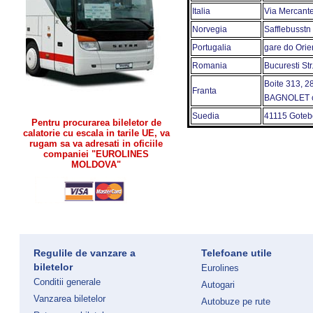
Italia
Via Mercante
Norvegia
Safflebusstn 
Portugalia
gare do Orie
Romania
Bucuresti Str
Boite 313, 2
Franta
BAGNOLET ce
Suedia
41115 Goteb
Pentru procurarea bileletor de
calatorie cu escala in tarile UE, va
rugam sa va adresati in oficiile
companiei "EUROLINES
MOLDOVA"
Regulile de vanzare a
Telefoane utile
biletelor
Eurolines
Conditii generale
Autogari
Vanzarea biletelor
Autobuze pe rute