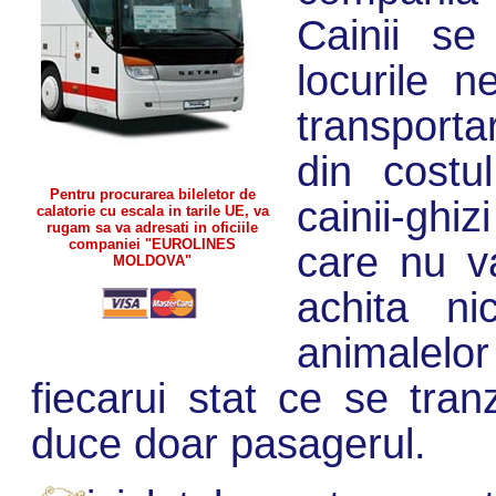
Cainii se
locurile 
transport
din costul
Pentru procurarea bileletor de
cainii-gh
calatorie cu escala in tarile UE, va
rugam sa va adresati in oficiile
companiei "EUROLINES
care nu v
MOLDOVA"
achita ni
animalelor
fiecarui stat ce se tran
duce doar pasagerul.