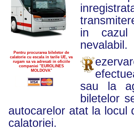
inregist
transmitere
in cazul 
nevalabil.
Pentru procurarea bileletor de
calatorie cu escala in tarile UE, va
ezervar
rugam sa va adresati in oficiile
companiei "EUROLINES
efectue
MOLDOVA"
sau la age
biletelor s
autocarelor atat la locul
calatoriei.