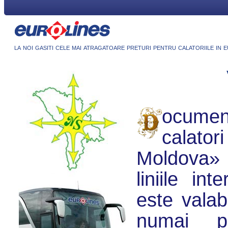
la noi gasiti cele mai atragatoare preturi pentru calatoriile in 
ocumen
calato
Moldova» 
liniile int
este valab
numai p