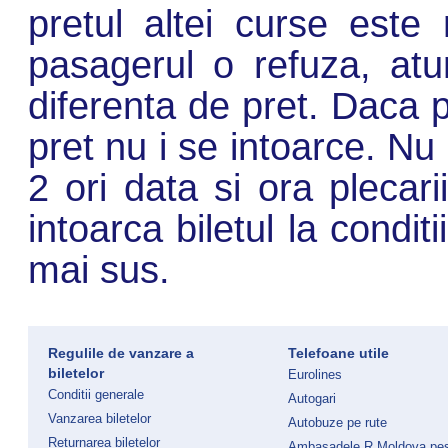
pretul altei curse est
pasagerul o refuza, atun
diferenta de pret. Daca p
pret nu i se intoarce. N
2 ori data si ora plecari
intoarca biletul la condi
mai sus.
Regulile de vanzare a
Telefoane utile
biletelor
Eurolines
Conditii generale
Autogari
Vanzarea biletelor
Autobuze pe rute
Returnarea biletelor
Ambasadele R.Moldova pe