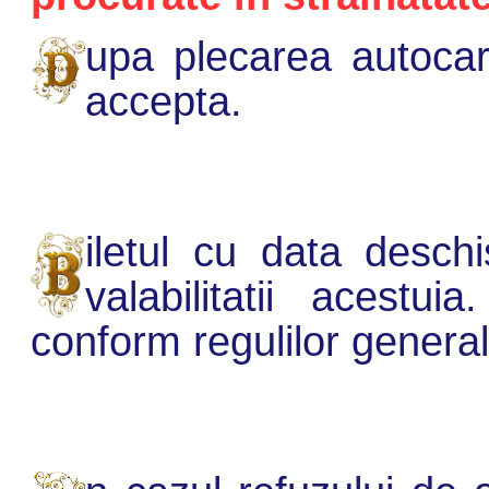
upa plecarea autocaru
accepta.
iletul cu data deschi
valabilitatii acest
conform regulilor general