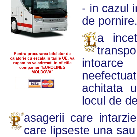
- in cazul 
de pornire
a incet
transpo
Pentru procurarea bileletor de
calatorie cu escala in tarile UE, va
intoarc
rugam sa va adresati in oficiile
companiei "EUROLINES
neefectu
MOLDOVA"
achitata u
locul de de
asagerii care intarzie
care lipseste una sau 