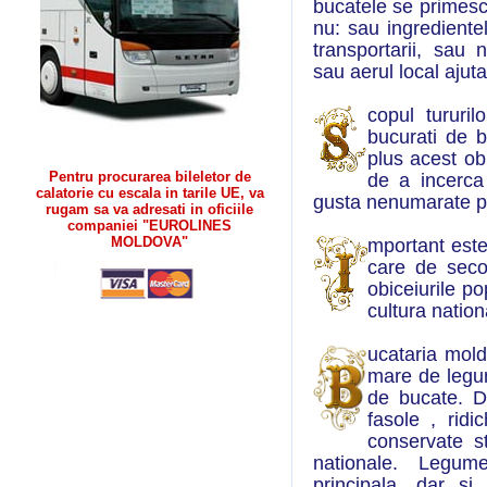
bucatele se primesc 
nu: sau ingredientel
transportarii, sau
sau aerul local ajut
copul tururi
bucurati de b
plus acest ob
Pentru procurarea bileletor de
de a incerca
calatorie cu escala in tarile UE, va
gusta nenumarate p
rugam sa va adresati in oficiile
companiei "EUROLINES
MOLDOVA"
mportant este
care de secol
obiceiurile po
cultura nation
ucataria mold
mare de legum
de bucate. Do
fasole , rid
conservate st
nationale. Legum
principala, dar si