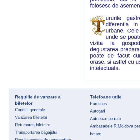
folosesc de asemene
ururile gas
diferentia i
urbane. Cele 
unde se poate 
vizita la gospod
degustarea preparat
poate de facut cu
orase, si astfel cu 
intelectuala.
Regulile de vanzare a
Telefoane utile
biletelor
Eurolines
Conditii generale
Autogari
Vanzarea biletelor
Autobuze pe rute
Returnarea biletelor
Ambasadele R.Moldova pe
Transportarea bagajului
hotare
Reguli speciale de transportare