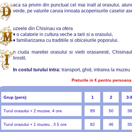
aca sa privim din punctual cel mai inalt al orasului, atu
verde, pe valurile caruia innoata acoperisurile caselor as
uzeele din Chisinau va ofera
♦ o calatorie in cultura veche a tarii si a orasului,
♦ familiarizarea cu traditiile si obiceiurile poporului.
n ciuda maretiei orasului si vietii orasanesti, Chisinaul 
linistit.
In costul turului intra:
transport, ghid, intrarea la muzeu
Preturile in € pentru persoana
Grup (pers)
1
2
3-
Turul orasului + 2 muzee, 4 ore
89
50
38
Turul orasului + 1 muzeu , 3.5 ore
82
46
35