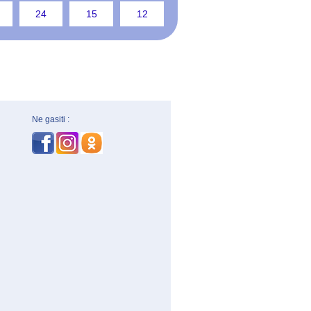
24
15
12
Ne gasiti :