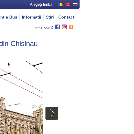
Alegeţi limba :
nt a Bus
Informatii
Stiri
Contact
ne gasiti:
 din Chisinau