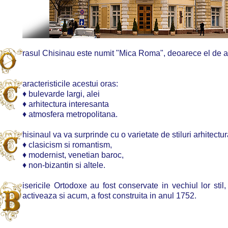
rasul Chisinau este numit "Mica Roma", deoarece el de a
aracteristicile acestui oras:
♦ bulevarde largi, alei
♦ arhitectura interesanta
♦ atmosfera metropolitana.
hisinaul va va surprinde cu o varietate de stiluri arhitectur
♦ clasicism si romantism,
♦ modernist, venetian baroc,
♦ non-bizantin si altele.
isericile Ortodoxe au fost conservate in vechiul lor stil
activeaza si acum, a fost construita in anul 1752.