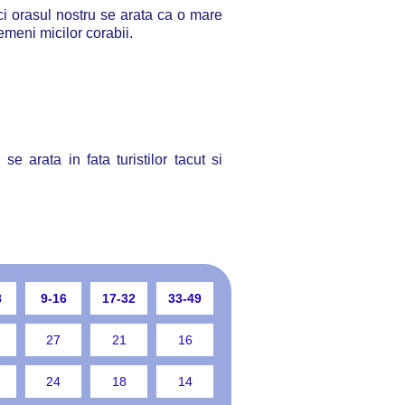
nci orasul nostru se arata ca o mare
emeni micilor corabii.
se arata in fata turistilor tacut si
8
9-16
17-32
33-49
27
21
16
24
18
14