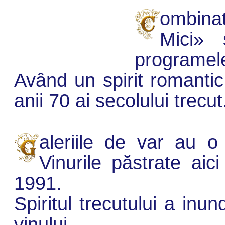
ombinatu
Mici» 
programele 
Având un spirit romantic
anii 70 ai secolului trecut
aleriile de var au 
Vinurile păstrate aic
1991.
Spiritul trecutului a inu
vinului.